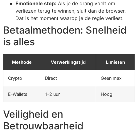
Emotionele stop:
Als je de drang voelt om
verliezen terug te winnen, sluit dan de browser.
Dat is het moment waarop je de regie verliest.
Betaalmethoden: Snelheid
is alles
Methode
Verwerkingstijd
Limieten
Crypto
Direct
Geen max
E-Wallets
1-2 uur
Hoog
Veiligheid en
Betrouwbaarheid