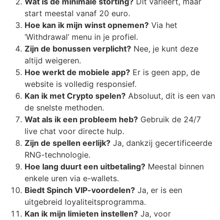
Wat is de minimale storting?
Dit varieert, maar
start meestal vanaf 20 euro.
Hoe kan ik mijn winst opnemen?
Via het
‘Withdrawal’ menu in je profiel.
Zijn de bonussen verplicht?
Nee, je kunt deze
altijd weigeren.
Hoe werkt de mobiele app?
Er is geen app, de
website is volledig responsief.
Kan ik met Crypto spelen?
Absoluut, dit is een van
de snelste methoden.
Wat als ik een probleem heb?
Gebruik de 24/7
live chat voor directe hulp.
Zijn de spellen eerlijk?
Ja, dankzij gecertificeerde
RNG-technologie.
Hoe lang duurt een uitbetaling?
Meestal binnen
enkele uren via e-wallets.
Biedt Spinch VIP-voordelen?
Ja, er is een
uitgebreid loyaliteitsprogramma.
Kan ik mijn limieten instellen?
Ja, voor