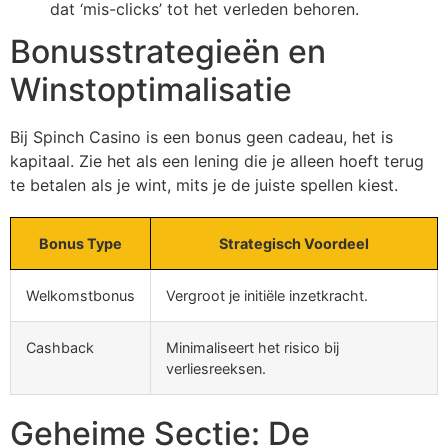
dat ‘mis-clicks’ tot het verleden behoren.
Bonusstrategieën en
Winstoptimalisatie
Bij Spinch Casino is een bonus geen cadeau, het is
kapitaal. Zie het als een lening die je alleen hoeft terug
te betalen als je wint, mits je de juiste spellen kiest.
Bonus Type
Strategisch Voordeel
Welkomstbonus
Vergroot je initiële inzetkracht.
Cashback
Minimaliseert het risico bij
verliesreeksen.
Geheime Sectie: De