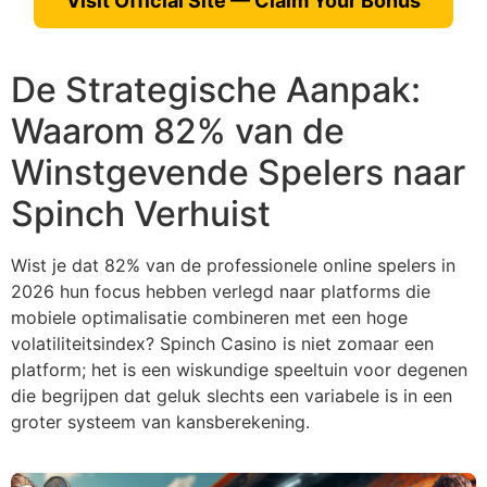
Visit Official Site — Claim Your Bonus
De Strategische Aanpak:
Waarom 82% van de
Winstgevende Spelers naar
Spinch Verhuist
Wist je dat 82% van de professionele online spelers in
2026 hun focus hebben verlegd naar platforms die
mobiele optimalisatie combineren met een hoge
volatiliteitsindex? Spinch Casino is niet zomaar een
platform; het is een wiskundige speeltuin voor degenen
die begrijpen dat geluk slechts een variabele is in een
groter systeem van kansberekening.