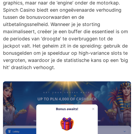
graphics, maar naar de ‘engine’ onder de motorkap.
Spinch Casino biedt een ongeëvenaarde verhouding
tussen de bonusvoorwaarden en de
uitbetalingssnelheid. Wanneer je je storting
maximaliseert, creëer je een buffer die essentieel is om
de periodes van ‘droogte’ te overbruggen tot de
jackpot valt. Het geheim zit in de spreiding: gebruik de
bonusgelden om je speelduur op high-variance slots te
vergroten, waardoor je de statistische kans op een ‘big
hit’ drastisch verhoogt.