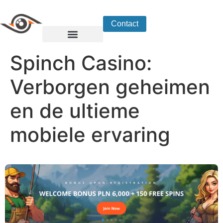
Contact
Spinch Casino:
Verborgen geheimen
en de ultieme
mobiele ervaring