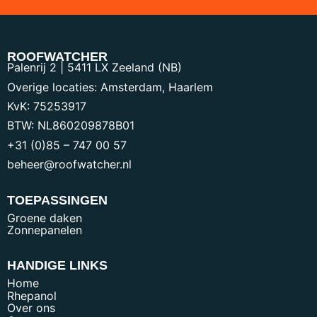
ROOFWATCHER
Palenrij 2
|
5411 LX Zeeland (NB)
Overige locaties: Amsterdam, Haarlem
KvK:
75253917
BTW:
NL860209878B01
+31 (0)85 – 747 00 57
beheer@roofwatcher.nl
TOEPASSINGEN
Groene daken
Zonnepanelen
HANDIGE LINKS
Home
Rhepanol
Over ons