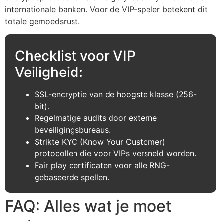
internationale banken. Voor de VIP-speler betekent dit
totale gemoedsrust.
Checklist voor VIP
Veiligheid:
SSL-encryptie van de hoogste klasse (256-
bit).
Regelmatige audits door externe
beveiligingsbureaus.
Strikte KYC (Know Your Customer)
protocollen die voor VIPs versneld worden.
Fair play certificaten voor alle RNG-
gebaseerde spellen.
FAQ: Alles wat je moet