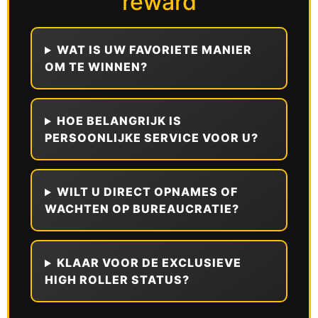
reward
WAT IS UW FAVORIETE MANIER
OM TE WINNEN?
HOE BELANGRIJK IS
PERSOONLIJKE SERVICE VOOR U?
WILT U DIRECT OPNAMES OF
WACHTEN OP BUREAUCRATIE?
KLAAR VOOR DE EXCLUSIEVE
HIGH ROLLER STATUS?