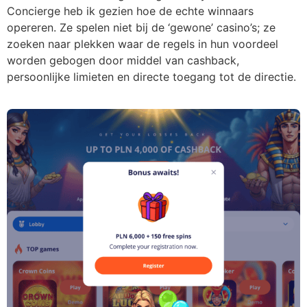
Concierge heb ik gezien hoe de echte winnaars
opereren. Ze spelen niet bij de ‘gewone’ casino’s; ze
zoeken naar plekken waar de regels in hun voordeel
worden gebogen door middel van cashback,
persoonlijke limieten en directe toegang tot de directie.