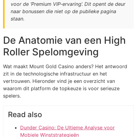
voor de ‘Premium VIP-ervaring’. Dit opent de deur
naar bonussen die niet op de publieke pagina
staan.
De Anatomie van een High
Roller Spelomgeving
Wat maakt Mount Gold Casino anders? Het antwoord
zit in de technologische infrastructuur en het
vertrouwen. Hieronder vind je een overzicht van
waarom dit platform de topkeuze is voor serieuze
spelers.
Read also
Dunder Casino: De Ultieme Analyse voor
Mobiele Winststrategieën