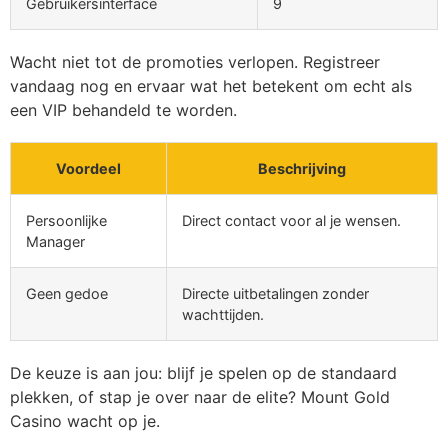
Gebruikersinterface
9
Wacht niet tot de promoties verlopen. Registreer
vandaag nog en ervaar wat het betekent om echt als
een VIP behandeld te worden.
Voordeel
Beschrijving
Persoonlijke
Direct contact voor al je wensen.
Manager
Geen gedoe
Directe uitbetalingen zonder
wachttijden.
De keuze is aan jou: blijf je spelen op de standaard
plekken, of stap je over naar de elite? Mount Gold
Casino wacht op je.