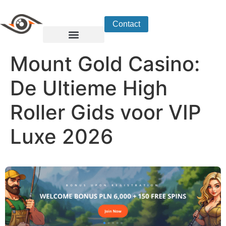
Contact
Mount Gold Casino:
De Ultieme High
Roller Gids voor VIP
Luxe 2026