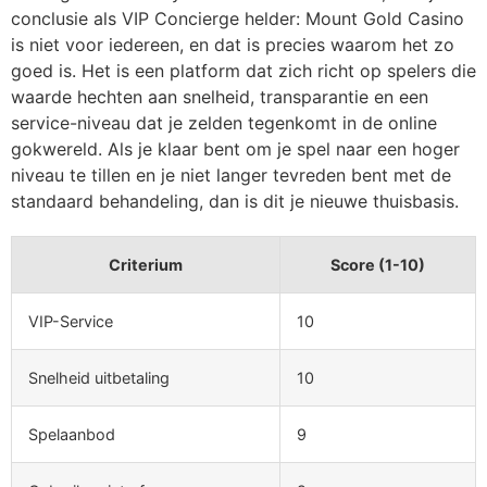
conclusie als VIP Concierge helder: Mount Gold Casino
is niet voor iedereen, en dat is precies waarom het zo
goed is. Het is een platform dat zich richt op spelers die
waarde hechten aan snelheid, transparantie en een
service-niveau dat je zelden tegenkomt in de online
gokwereld. Als je klaar bent om je spel naar een hoger
niveau te tillen en je niet langer tevreden bent met de
standaard behandeling, dan is dit je nieuwe thuisbasis.
Criterium
Score (1-10)
VIP-Service
10
Snelheid uitbetaling
10
Spelaanbod
9