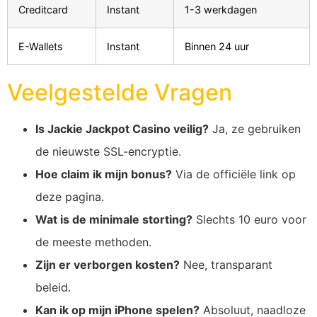
Creditcard
Instant
1-3 werkdagen
E-Wallets
Instant
Binnen 24 uur
Veelgestelde Vragen
Is Jackie Jackpot Casino veilig?
Ja, ze gebruiken
de nieuwste SSL-encryptie.
Hoe claim ik mijn bonus?
Via de officiële link op
deze pagina.
Wat is de minimale storting?
Slechts 10 euro voor
de meeste methoden.
Zijn er verborgen kosten?
Nee, transparant
beleid.
Kan ik op mijn iPhone spelen?
Absoluut, naadloze