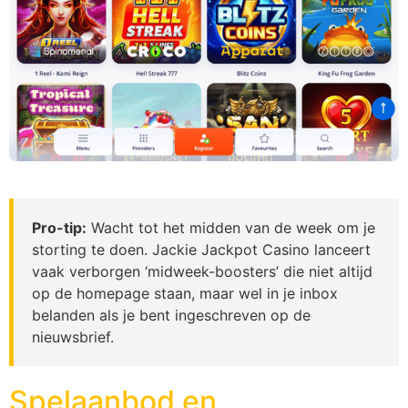
Pro-tip:
Wacht tot het midden van de week om je
storting te doen. Jackie Jackpot Casino lanceert
vaak verborgen ‘midweek-boosters’ die niet altijd
op de homepage staan, maar wel in je inbox
belanden als je bent ingeschreven op de
nieuwsbrief.
Spelaanbod en