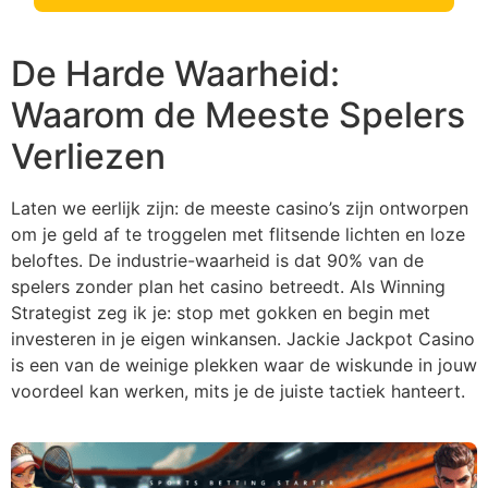
De Harde Waarheid:
Waarom de Meeste Spelers
Verliezen
Laten we eerlijk zijn: de meeste casino’s zijn ontworpen
om je geld af te troggelen met flitsende lichten en loze
beloftes. De industrie-waarheid is dat 90% van de
spelers zonder plan het casino betreedt. Als Winning
Strategist zeg ik je: stop met gokken en begin met
investeren in je eigen winkansen. Jackie Jackpot Casino
is een van de weinige plekken waar de wiskunde in jouw
voordeel kan werken, mits je de juiste tactiek hanteert.