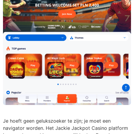
Je hoeft geen gelukszoeker te zijn; je moet een
navigator worden. Het Jackie Jackpot Casino platform