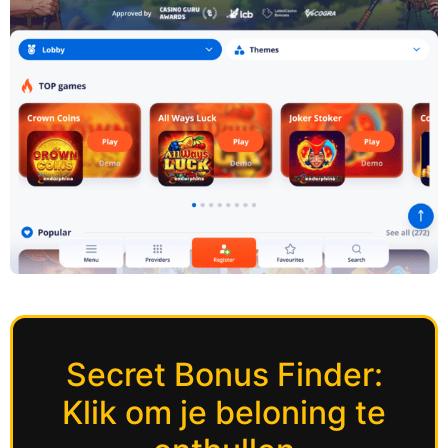
Secret Bonus Finder:
Klik om je beloning te