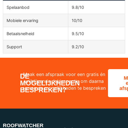
Spelaanbod
9.8/10
Mobiele ervaring
10/10
Betaalsnelheid
9.5/10
Support
9.2/10
Maak een afspraak voor een gratis én
DE
M
vrijblijvende dakinspectie om daarna
MOGELIJKHEDEN
samen de mogelijkheden te bespreken
afs
BESPREKEN?
ROOFWATCHER