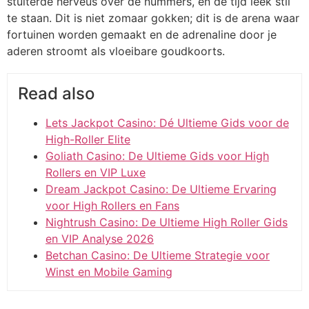
stuiterde nerveus over de nummers, en de tijd leek stil
te staan. Dit is niet zomaar gokken; dit is de arena waar
fortuinen worden gemaakt en de adrenaline door je
aderen stroomt als vloeibare goudkoorts.
Read also
Lets Jackpot Casino: Dé Ultieme Gids voor de
High-Roller Elite
Goliath Casino: De Ultieme Gids voor High
Rollers en VIP Luxe
Dream Jackpot Casino: De Ultieme Ervaring
voor High Rollers en Fans
Nightrush Casino: De Ultieme High Roller Gids
en VIP Analyse 2026
Betchan Casino: De Ultieme Strategie voor
Winst en Mobile Gaming