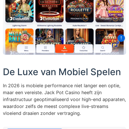
De Luxe van Mobiel Spelen
In 2026 is mobiele performance niet langer een optie,
maar een vereiste. Jack Pot Casino heeft zijn
infrastructuur geoptimaliseerd voor high-end apparaten,
waardoor zelfs de meest complexe live-streams
vloeiend draaien zonder vertraging.