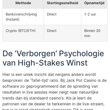
Methode
Stortingssnelheid
Opnametijd
Bankoverschrijving
Direct
1-2 uur
(Instant)
Crypto (BTC/ETH)
Direct
Binnen 30
min
De ‘Verborgen’ Psychologie
van High-Stakes Winst
Hier is een uniek inzicht dat nergens anders wordt
besproken: de ‘Tafel-tijd’ ratio. Bij Jack Pot Casino is de
software zo geprogrammeerd dat de spreiding van
resultaten in live sessies meer neigt naar natuurlijke
trends dan bij standaard casino’s. Als je leert de
patronen van de dealer te herkennen in de live-stream,
kun je je inzet strategisch aanpassen. Dit is geen