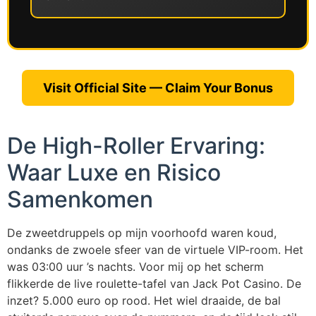
Visit Official Site — Claim Your Bonus
De High-Roller Ervaring:
Waar Luxe en Risico
Samenkomen
De zweetdruppels op mijn voorhoofd waren koud,
ondanks de zwoele sfeer van de virtuele VIP-room. Het
was 03:00 uur ’s nachts. Voor mij op het scherm
flikkerde de live roulette-tafel van Jack Pot Casino. De
inzet? 5.000 euro op rood. Het wiel draaide, de bal