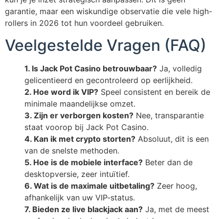
garantie, maar een wiskundige observatie die vele high-
rollers in 2026 tot hun voordeel gebruiken.
Veelgestelde Vragen (FAQ)
1. Is Jack Pot Casino betrouwbaar?
Ja, volledig
gelicentieerd en gecontroleerd op eerlijkheid.
2. Hoe word ik VIP?
Speel consistent en bereik de
minimale maandelijkse omzet.
3. Zijn er verborgen kosten?
Nee, transparantie
staat voorop bij Jack Pot Casino.
4. Kan ik met crypto storten?
Absoluut, dit is een
van de snelste methoden.
5. Hoe is de mobiele interface?
Beter dan de
desktopversie, zeer intuïtief.
6. Wat is de maximale uitbetaling?
Zeer hoog,
afhankelijk van uw VIP-status.
7. Bieden ze live blackjack aan?
Ja, met de meest