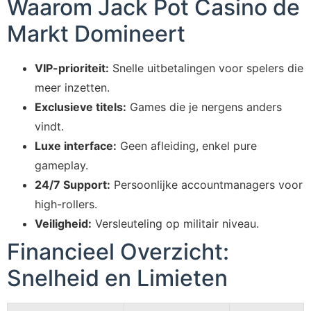
Waarom Jack Pot Casino de
Markt Domineert
VIP-prioriteit:
Snelle uitbetalingen voor spelers die
meer inzetten.
Exclusieve titels:
Games die je nergens anders
vindt.
Luxe interface:
Geen afleiding, enkel pure
gameplay.
24/7 Support:
Persoonlijke accountmanagers voor
high-rollers.
Veiligheid:
Versleuteling op militair niveau.
Financieel Overzicht:
Snelheid en Limieten