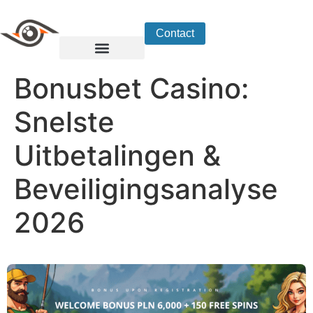
Contact
Bonusbet Casino:
Snelste
Uitbetalingen &
Beveiligingsanalyse
2026