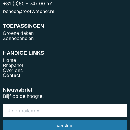
+31 (0)85 – 747 00 57
beheer@roofwatcher.nl
TOEPASSINGEN
Groene daken
Zonnepanelen
HANDIGE LINKS
Home
Rhepanol
Over ons
Contact
Nieuwsbrief
Blijf op de hoogte!
Verstuur