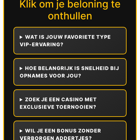
Klik om je beloning te
onthullen
WAT IS JOUW FAVORIETE TYPE
VIP-ERVARING?
HOE BELANGRIJK IS SNELHEID BIJ
OPNAMES VOOR JOU?
ZOEK JE EEN CASINO MET
EXCLUSIEVE TOERNOOIEN?
WIL JE EEN BONUS ZONDER
VERBORGEN ADDERTJES?