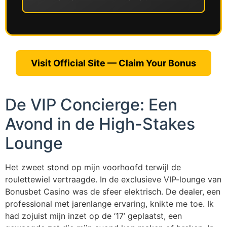
Visit Official Site — Claim Your Bonus
De VIP Concierge: Een
Avond in de High-Stakes
Lounge
Het zweet stond op mijn voorhoofd terwijl de
roulettewiel vertraagde. In de exclusieve VIP-lounge van
Bonusbet Casino was de sfeer elektrisch. De dealer, een
professional met jarenlange ervaring, knikte me toe. Ik
had zojuist mijn inzet op de ’17’ geplaatst, een